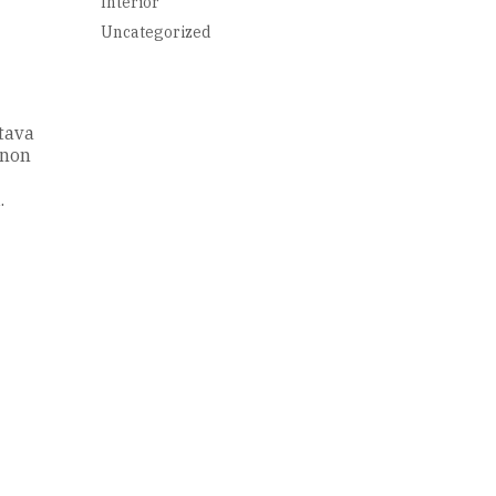
Interior
Uncategorized
tava
 non
.