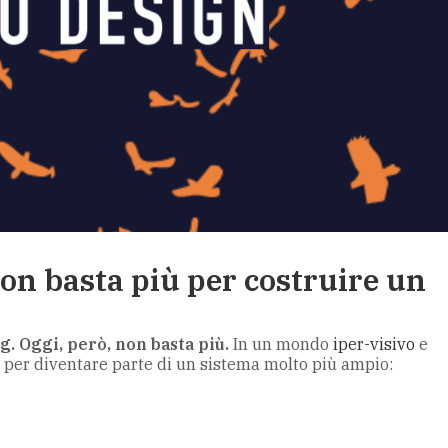
non basta più per costruire un
ng. Oggi, però, non basta più.
In un mondo
iper-visivo
e
ono per diventare parte di un sistema molto più ampio: