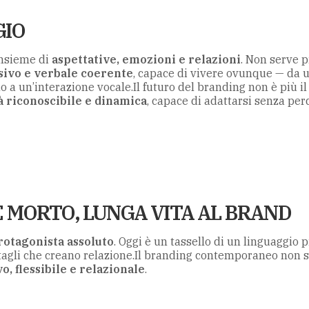
GIO
 insieme di
aspettative, emozioni e relazioni
. Non serve p
sivo e verbale coerente
, capace di vivere ovunque — da 
o a un’interazione vocale.Il futuro del branding non è più il
à riconoscibile e dinamica
, capace di adattarsi senza per
È MORTO, LUNGA VITA AL BRAND
protagonista assoluto
. Oggi è un tassello di un linguaggio p
ttagli che creano relazione.Il branding contemporaneo non s
o, flessibile e relazionale
.